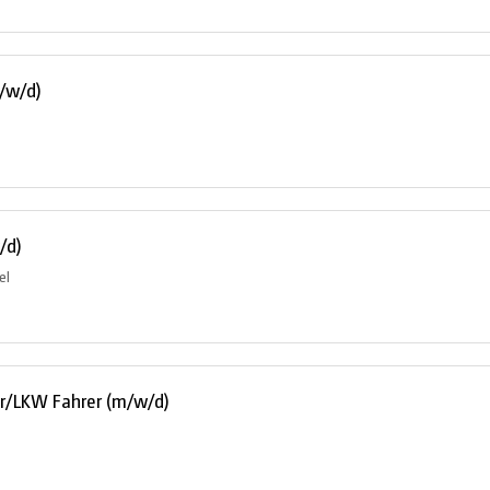
m/w/d)
/d)
el
er/LKW Fahrer (m/w/d)